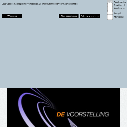
Noodzakelijk
Benssite
Welkom
Blog
Over mij
Presentaties
Foto's
Contact
Projecten
Inloggen
Deze website maakt gebruik van cookies. Zie ons
voor meer informatie.
Privacybeleid
Functioneel
Voorkeuren
Analytics
Weigeren
Alles accepteren
Selectie accepteren
Marketing
Het Mobieltje
Filmfestival
In 2009 heb ik op verzoek van van een Barbershopkoor “Good Vibrations” meegewerkt aan de productie van een korte film ingestuurd voor een
filmwedstrijd voor Zuid-Nederland. Loek Jeukens, was naast lid van dit Barbershopkoor ook film enthousiast en lid van de filmclub Luminière
in Eindhoven. Samen met Loek heb ik dit filmpje gemaakt . Het is eigenlijk een video-clip van een eigen compositie van het Barbershopkoor.
Het scenario is bedacht door de groep. Uiteindelijk belanden we met dit filmpje in de top 3.
De clip bestaat uit twee delen. In het eerst stuk stelt de groep zich voor, in het tweede deel zingen ze de speciale compositie voor inzending
naar het festival.
Overigens is de Filmclub in 2020 opgeheven. Dit is dus een echte trip “Down Memory lane”
Copyright © GB-2023